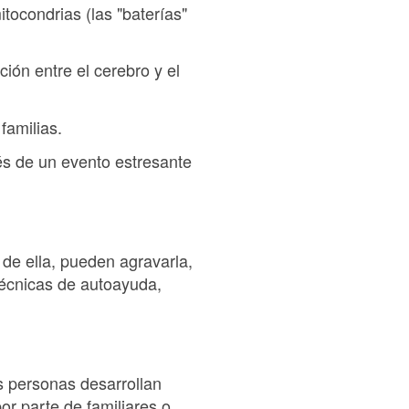
tocondrias (las "baterías"
ión entre el cerebro y el
familias.
és de un evento estresante
de ella, pueden agravarla,
écnicas de autoayuda,
s personas desarrollan
or parte de familiares o