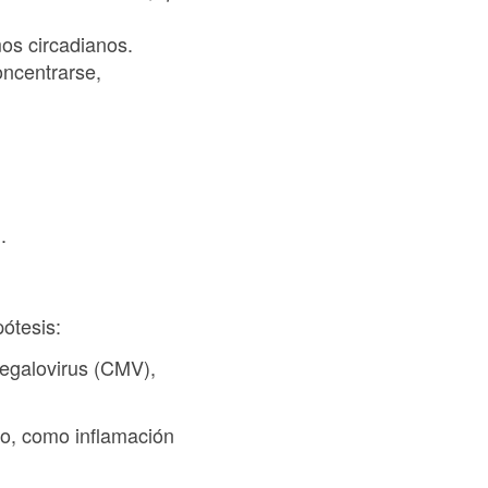
mos circadianos.
oncentrarse,
.
ótesis:
megalovirus (CMV),
io, como inflamación