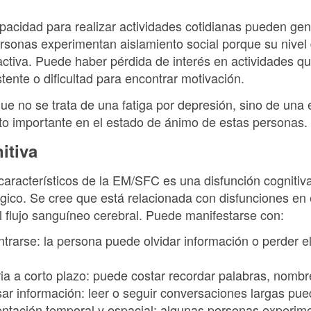
apacidad para realizar actividades cotidianas pueden ge
onas experimentan aislamiento social porque su nivel 
ctiva. Puede haber pérdida de interés en actividades qu
stente o dificultad para encontrar motivación.
ue no se trata de una fatiga por depresión, sino de una
o importante en el estado de ánimo de estas personas.
itiva
aracterísticos de la EM/SFC es una disfunción cognitiva
ógico. Se cree que está relacionada con disfunciones en 
el flujo sanguíneo cerebral. Puede manifestarse con:
ntrarse: la persona puede olvidar información o perder el
 a corto plazo: puede costar recordar palabras, nombre
sar información: leer o seguir conversaciones largas pu
entación temporal y espacial: algunas personas experim