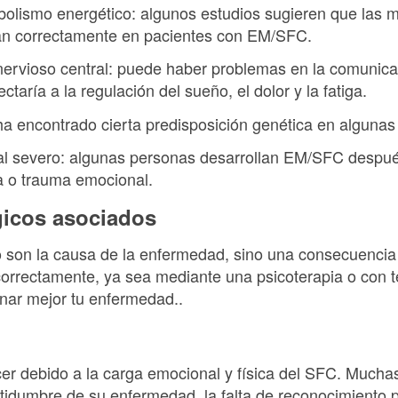
bolismo energético: algunos estudios sugieren que las mi
nan correctamente en pacientes con EM/SFC.
nervioso central: puede haber problemas en la comunicac
ctaría a la regulación del sueño, el dolor y la fatiga.
ha encontrado cierta predisposición genética en algunas 
nal severo: algunas personas desarrollan EM/SFC despu
a o trauma emocional.
gicos asociados
son la causa de la enfermedad, sino una consecuencia 
orrectamente, ya sea mediante una psicoterapia o con t
onar mejor tu enfermedad..
r debido a la carga emocional y física del SFC. Mucha
tidumbre de su enfermedad, la falta de reconocimiento p