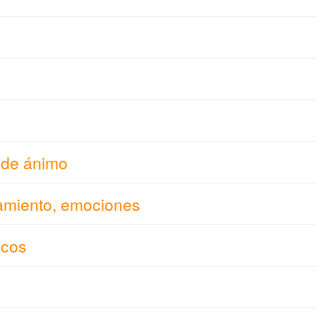
 de ánimo
amiento, emociones
icos