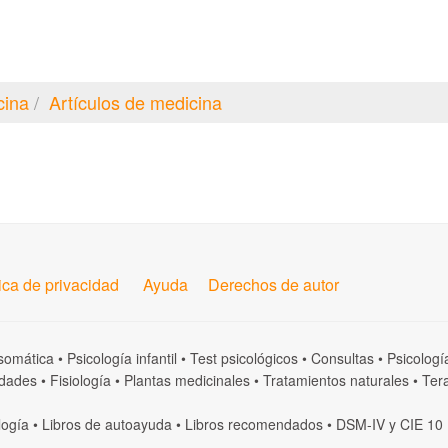
cina
Artículos de medicina
tica de privacidad
Ayuda
Derechos de autor
somática
•
Psicología infantil
•
Test psicológicos
•
Consultas
•
Psicologí
dades
•
Fisiología
•
Plantas medicinales
•
Tratamientos naturales
•
Tera
logía
•
Libros de autoayuda
•
Libros recomendados
•
DSM-IV
y
CIE 10