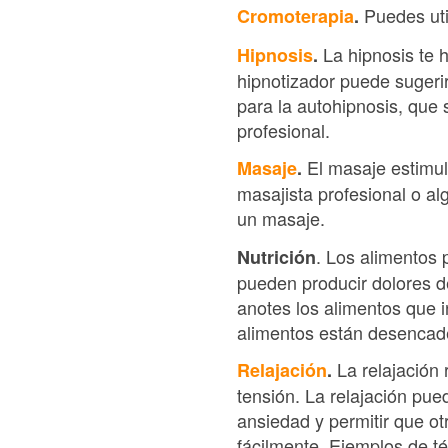
Puedes util
Cromoterapia
.
La hipnosis te h
Hipnosis
.
hipnotizador puede sugerir
para la autohipnosis, que
profesional.
El masaje estimula
Masaje
.
masajista profesional o alg
un masaje.
. Los alimentos 
Nutrición
pueden producir dolores de
anotes los alimentos que i
alimentos están desencad
La relajación 
Relajación
.
tensión. La relajación pu
ansiedad y permitir que ot
fácilmente. Ejemplos de té