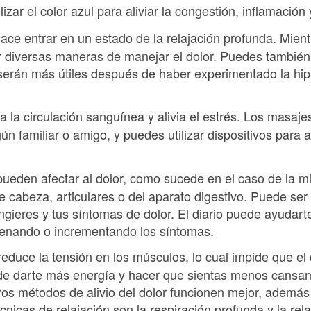
izar el color azul para aliviar la congestión, inflamación 
ace entrar en un estado de la relajación profunda. Mientr
 diversas maneras de manejar el dolor. Puedes también u
 serán más útiles después de haber experimentado la hip
 la circulación sanguínea y alivia el estrés. Los masaj
ún familiar o amigo, y puedes utilizar dispositivos para 
pueden afectar al dolor, como sucede en el caso de la m
 cabeza, articulares o del aparato digestivo. Puede ser ú
ngieres y tus síntomas de dolor. El diario puede ayudar
enando o incrementando los síntomas.
reduce la tensión en los músculos, lo cual impide que el
ede darte más energía y hacer que sientas menos cansan
ros métodos de alivio del dolor funcionen mejor, además
cnicas de relajación son la respiración profunda y la rel