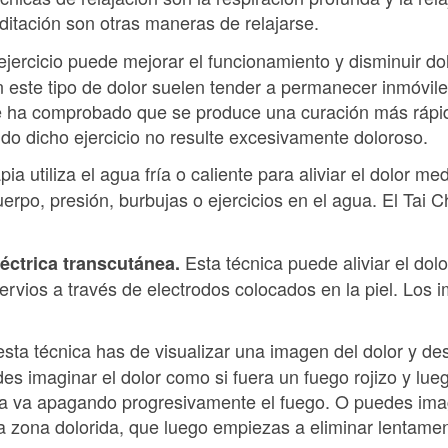
ditación son otras maneras de relajarse.
ejercicio puede mejorar el funcionamiento y disminuir dol
este tipo de dolor suelen tender a permanecer inmóviles
e ha comprobado que se produce una curación más rápi
ndo dicho ejercicio no resulte excesivamente doloroso.
ia utiliza el agua fría o caliente para aliviar el dolor m
rpo, presión, burbujas o ejercicios en el agua. El Tai 
Esta técnica puede aliviar el do
éctrica transcutánea.
nervios a través de electrodos colocados en la piel. Los i
 esta técnica has de visualizar una imagen del dolor y d
s imaginar el dolor como si fuera un fuego rojizo y lueg
ua va apagando progresivamente el fuego. O puedes ima
a zona dolorida, que luego empiezas a eliminar lentamen