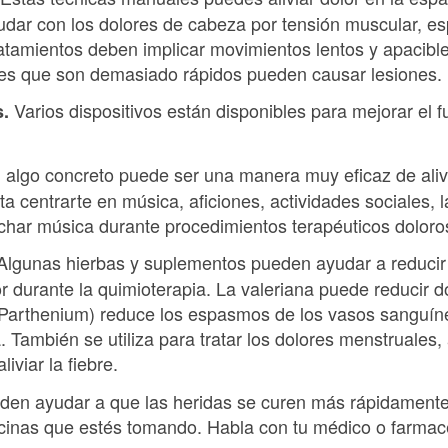
udar con los dolores de cabeza por tensión muscular, 
atamientos deben implicar movimientos lentos y apacibles
stes que son demasiado rápidos pueden causar lesiones.
Varios dispositivos están disponibles para mejorar el f
s.
 algo concreto puede ser una manera muy eficaz de aliv
ta centrarte en música, aficiones, actividades sociales, l
char música durante procedimientos terapéuticos doloros
lgunas hierbas y suplementos pueden ayudar a reducir d
r durante la quimioterapia. La valeriana puede reducir do
Parthenium) reduce los espasmos de los vasos sanguíneo
. También se utiliza para tratar los dolores menstruales, 
iviar la fiebre.
ueden ayudar a que las heridas se curen más rápidament
cinas que estés tomando. Habla con tu médico o farmacéu