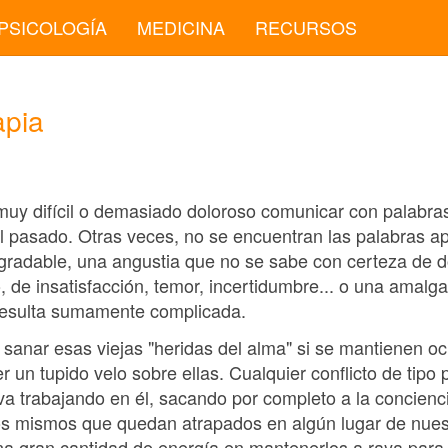
PSICOLOGÍA
MEDICINA
RECURSOS
apia
y difícil o demasiado doloroso comunicar con palabras
l pasado. Otras veces, no se encuentran las palabras ap
gradable, una angustia que no se sabe con certeza de 
 de insatisfacción, temor, incertidumbre... o una amalg
resulta sumamente complicada.
a sanar esas viejas "heridas del alma" si se mantienen ocu
r un tupido velo sobre ellas. Cualquier conflicto de tipo
iva trabajando en él, sacando por completo a la concien
los mismos que quedan atrapados en algún lugar de nue
na gran cantidad de energía en mantenerlos a raya para 