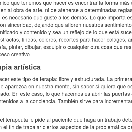
 único que tenemos que hacer es encontrar la forma más
enial obra de arte, ni de atenerse a determinadas regla
 es necesario que guste a los demás. Lo que importa es
 con sinceridad, dejando que afloren nuestros sentimient
nificado y contenido y sea un reflejo de lo que está suce
actas, líneas, colores, recortes para hacer colages, arcil
ía, pintar, dibujar, esculpir o cualquier otra cosa que re
ceso creativo.
pia artística
er este tipo de terapia: libre y estructurada. La primer
que aparezca en nuestra mente, sin saber si quiera qué 
ado. En este caso, lo que hacemos es abrir las puertas
ntenidos a la conciencia. También sirve para incrementar
 el terapeuta le pide al paciente que haga un trabajo dete
 el fin de trabajar ciertos aspectos de la problemática d