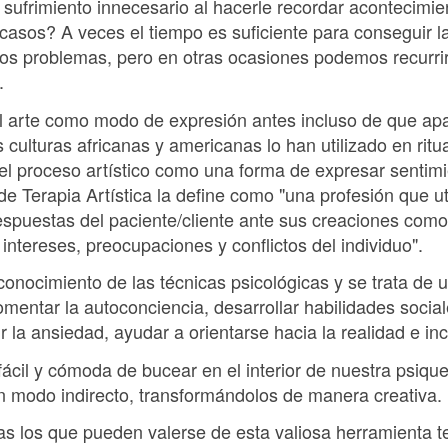
 sufrimiento innecesario al hacerle recordar acontecimi
casos? A veces el tiempo es suficiente para conseguir l
los problemas, pero en otras ocasiones podemos recurr
.
 arte como modo de expresión antes incluso de que apar
ulturas africanas y americanas lo han utilizado en ritua
el proceso artístico como una forma de expresar sentimie
 Terapia Artística la define como "una profesión que uti
respuestas del paciente/cliente ante sus creaciones como 
 intereses, preocupaciones y conflictos del individuo".
conocimiento de las técnicas psicológicas y se trata de 
mentar la autoconciencia, desarrollar habilidades socia
r la ansiedad, ayudar a orientarse hacia la realidad e in
ácil y cómoda de bucear en el interior de nuestra psique,
un modo indirecto, transformándolos de manera creativa.
stas los que pueden valerse de esta valiosa herramienta 