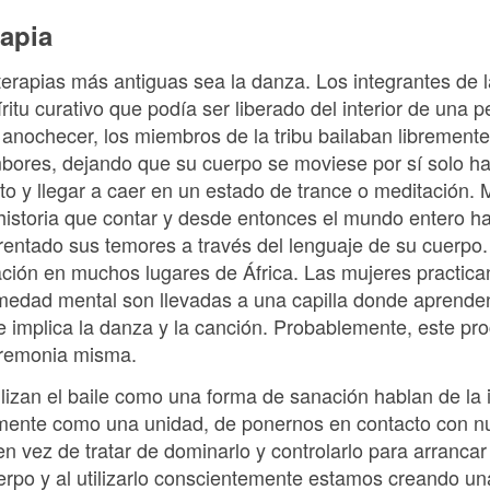
apia
erapias más antiguas sea la danza. Los integrantes de l
íritu curativo que podía ser liberado del interior de una 
l anochecer, los miembros de la tribu bailaban libremente
bores, dejando que su cuerpo se moviese por sí solo ha
o y llegar a caer en un estado de trance o meditación. 
 historia que contar y desde entonces el mundo entero h
frentado sus temores a través del lenguaje de su cuerpo.
ión en muchos lugares de África. Las mujeres practicant
rmedad mental son llevadas a una capilla donde aprende
 implica la danza y la canción. Probablemente, este pr
eremonia misma.
lizan el baile como una forma de sanación hablan de la 
 mente como una unidad, de ponernos en contacto con n
en vez de tratar de dominarlo y controlarlo para arrancar
uerpo y al utilizarlo conscientemente estamos creando u