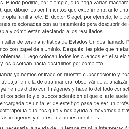
os. Puede pedirle, por ejemplo, que haga varias máscara
d; que dibuje los sentimientos que experimenta ante un
 propia familia, etc. El doctor Siegel, por ejemplo, le pi
nes relacionadas con su tratamiento para descubrir de
apia y cómo están afectando a los resultados.
 taller de terapia artística de Estados Unidos llamado 
enco con papel de aluminio. Después, les pide que meta
roblemas. Luego colocan todos los cuencos en el suelo 
 y los pisotean hasta destruirlos por completo.
uando ya hemos entrado en nuestro subconsciente y nos 
trabajar en ella de otra manera: observándola, analizánd
 ya hemos dicho con imágenes y hacerlo del todo consci
 el consciente y el subconsciente en el que el arte suel
ncargada de un taller de este tipo pasa de ser un profes
psicoterapeuta que nos guía y nos ayuda a movernos a tra
tras imágenes y representaciones mentales.
 necesaria la ayuda de un terapeuta ni la interpretación