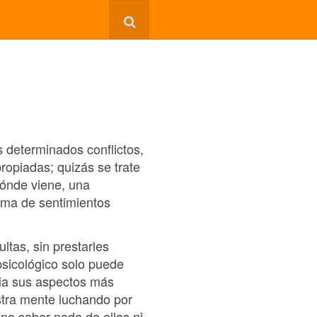
 determinados conflictos,
ropiadas; quizás se trate
dónde viene, una
ama de sentimientos
ltas, sin prestarles
 psicológico solo puede
cia sus aspectos más
stra mente luchando por
no saber nada de ellos ni