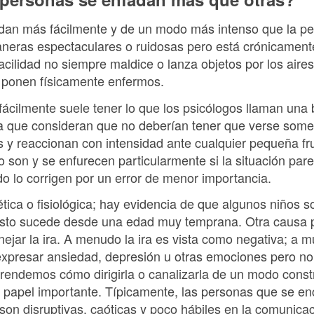
dan más fácilmente y de un modo más intenso que la p
neras espectaculares o ruidosas pero está crónicamente i
cilidad no siempre maldice o lanza objetos por los aire
e ponen físicamente enfermos.
ácilmente suele tener lo que los psicólogos llaman una b
fica que consideran que no deberían tener que verse somet
s y reaccionan con intensidad ante cualquier pequeña f
o son y se enfurecen particularmente si la situación pa
do lo corrigen por un error de menor importancia.
ca o fisiológica; hay evidencia de que algunos niños son
 esto sucede desde una edad muy temprana. Otra causa 
jar la ira. A menudo la ira es vista como negativa; a 
xpresar ansiedad, depresión u otras emociones pero no 
endemos cómo dirigirla o canalizarla de un modo const
papel importante. Típicamente, las personas que se enc
son disruptivas, caóticas y poco hábiles en la comunica