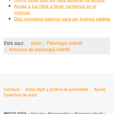
Ayuda a tus hijos a tener confianza en sí
mismos
Diez principios básicos para ser buenos padres
Está aquí:
Inicio
Psicología infantil
Artículos de psicología infantil
Contacto
Aviso legal y política de privacidad
Ayuda
Derechos de autor
PSICOLOGÍA:
•
Artículos
•
Psicosomática
•
Psicología infantil
•