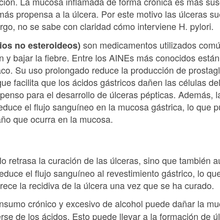
ación. La mucosa inflamada de forma crónica es más susc
 más propensa a la úlcera. Por este motivo las úlceras 
argo, no se sabe con claridad cómo interviene H. pylori.
son medicamentos utilizados común
ios no esteroideos)
ón y bajar la fiebre. Entre los AINEs más conocidos están 
naco. Su uso prolongado reduce la producción de prostagl
 que facilita que los ácidos gástricos dañen las células 
penso para el desarrollo de úlceras pépticas. Además, l
duce el flujo sanguíneo en la mucosa gástrica, lo que pu
año que ocurra en la mucosa.
lo retrasa la curación de las úlceras, sino que también 
educe el flujo sanguíneo al revestimiento gástrico, lo que
rece la recidiva de la úlcera una vez que se ha curado.
onsumo crónico y excesivo de alcohol puede dañar la muc
se de los ácidos. Esto puede llevar a la formación de úl