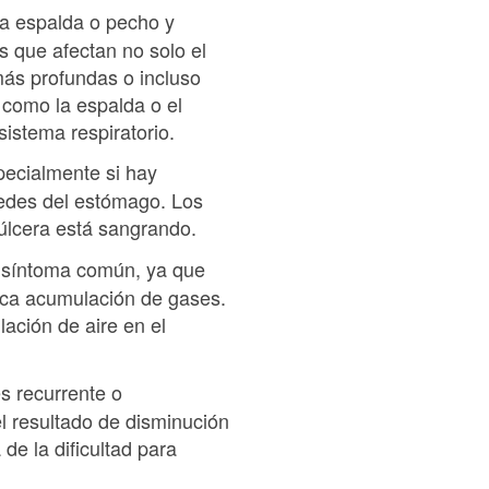
 la espalda o pecho y
s que afectan no solo el
más profundas o incluso
 como la espalda o el
istema respiratorio.
pecialmente si hay
aredes del estómago. Los
úlcera está sangrando.
o síntoma común, ya que
voca acumulación de gases.
ación de aire en el
s recurrente o
l resultado de disminución
de la dificultad para