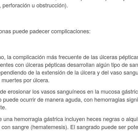
perforación u obstrucción).
sonas puede padecer complicaciones:
o, la complicación más frecuente de las úlceras pépticas
ientes con úlceras pépticas desarrollan algún tipo de s
ependiendo de la extensión de la úlcera y del vaso sang
 muertes por úlcera.
uede erosionar los vasos sanguíneos en la mucosa gástri
 o puede ocurrir de manera aguda, con hemorragias signi
te.
e una hemorragia gástrica incluyen heces negras o alqui
s con sangre (hematemesis). El sangrado puede ser pote