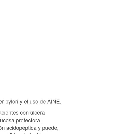
r pylori y el uso de AINE.
acientes con úlcera
mucosa protectora,
ión acidopéptica y puede,