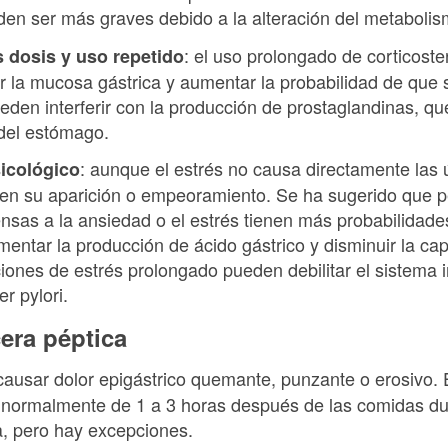
ueden ser más graves debido a la alteración del metabolis
: el uso prolongado de corticoste
s dosis y uso repetido
r la mucosa gástrica y aumentar la probabilidad de que 
den interferir con la producción de prostaglandinas, q
 del estómago.
: aunque el estrés no causa directamente las 
sicológico
 en su aparición o empeoramiento. Se ha sugerido que 
sas a la ansiedad o el estrés tienen más probabilidades
entar la producción de ácido gástrico y disminuir la ca
nes de estrés prolongado pueden debilitar el sistema inm
er pylori.
cera péptica
 causar dolor epigástrico quemante, punzante o erosivo.
 normalmente de 1 a 3 horas después de las comidas dur
da, pero hay excepciones.