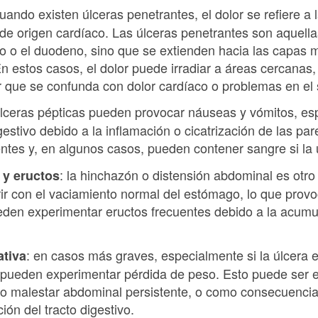
cuando existen úlceras penetrantes, el dolor se refiere a
de origen cardíaco. Las úlceras penetrantes son aquella
o o el duodeno, sino que se extienden hacia las capas 
 estos casos, el dolor puede irradiar a áreas cercanas,
 que se confunda con dolor cardíaco o problemas en el s
 úlceras pépticas pueden provocar náuseas y vómitos, es
igestivo debido a la inflamación o cicatrización de las p
ntes y, en algunos casos, pueden contener sangre si la 
: la hinchazón o distensión abdominal es otr
 y eructos
erir con el vaciamiento normal del estómago, lo que pro
den experimentar eructos frecuentes debido a la acumul
: en casos más graves, especialmente si la úlcera e
ativa
 pueden experimentar pérdida de peso. Esto puede ser e
r o malestar abdominal persistente, o como consecuencia 
ión del tracto digestivo.