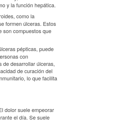
mo y la función hepática.
roides, como la
se formen úlceras. Estos
ue son compuestos que
úlceras pépticas, puede
personas con
 de desarrollar úlceras,
pacidad de curación del
unitario, lo que facilita
 El dolor suele empeorar
ante el día. Se suele