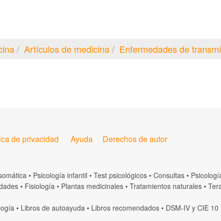
cina
Artículos de medicina
Enfermedades de transmi
tica de privacidad
Ayuda
Derechos de autor
somática
•
Psicología infantil
•
Test psicológicos
•
Consultas
•
Psicologí
dades
•
Fisiología
•
Plantas medicinales
•
Tratamientos naturales
•
Tera
logía
•
Libros de autoayuda
•
Libros recomendados
•
DSM-IV
y
CIE 10