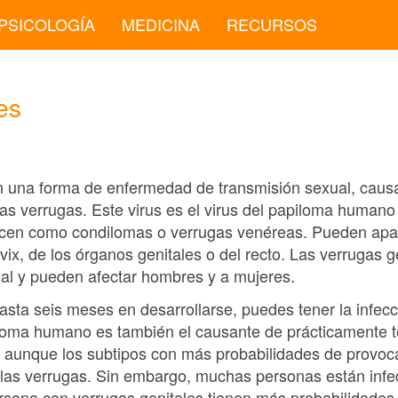
PSICOLOGÍA
MEDICINA
RECURSOS
es
n una forma de enfermedad de transmisión sexual, causa
as verrugas. Este virus es el virus del papiloma human
ocen como condilomas o verrugas venéreas. Pueden apar
rvix, de los órganos genitales o del recto. Las verrugas g
ual y pueden afectar hombres y a mujeres.
sta seis meses en desarrollarse, puedes tener la infecc
illoma humano es también el causante de prácticamente 
, aunque los subtipos con más probabilidades de provoca
r las verrugas. Sin embargo, muchas personas están inf
persona con verrugas genitales tienen más probabilidades