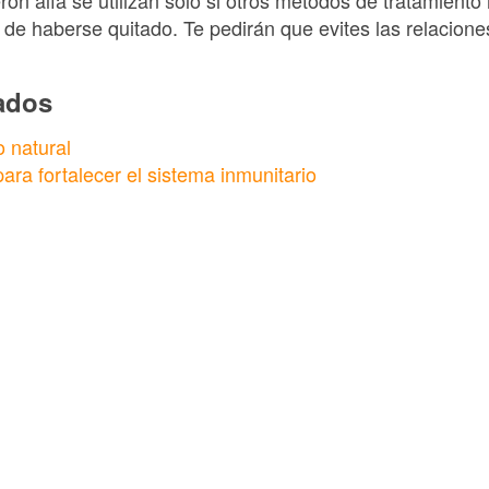
rón alfa se utilizan solo si otros métodos de tratamiento
de haberse quitado. Te pedirán que evites las relacion
nados
 natural
ara fortalecer el sistema inmunitario