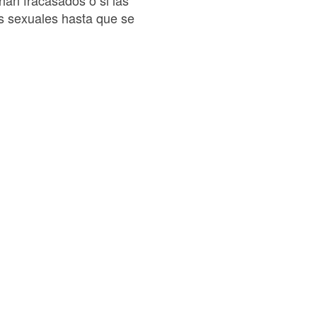
 han fracasados o si las
es sexuales hasta que se