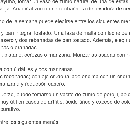
sayuno, tomar un vaso de zumo natural de una de estas 
ranja. Añadir al zumo una cucharadita de levadura de ce
argo de la semana puede elegirse entre los siguientes me
 y pan integral tostado. Una taza de malta con leche de
asero y dos rebanadas de pan tostado. Además, elegir u
inas o granadas.
ural, plátano, cerezas o manzana. Manzanas asadas con n
a con 6 dátiles y dos manzanas.
res rebanadas) con ajo crudo rallado encima con un chorri
manzana y requesón casero.
muerzo, puede tomarse un vasito de zumo de perejil, ap
y útil en casos de artritis, ácido úrico y exceso de coles
purativo.
entre los siguientes menús: