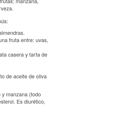
frutas: manzana,
rveza.
nús:
 almendras.
na fruta entre: uvas,
ata casera y tarta de
to de aceite de oliva
io y manzana (todo
terol. Es diurético,