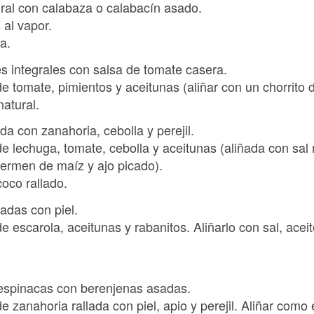
egral con calabaza o calabacín asado.
 al vapor.
a.
s integrales con salsa de tomate casera.
 tomate, pimientos y aceitunas (aliñar con un chorrito de
atural.
da con zanahoria, cebolla y perejil.
 lechuga, tomate, cebolla y aceitunas (aliñada con sal m
germen de maíz y ajo picado).
oco rallado.
sadas con piel.
 escarola, aceitunas y rabanitos. Aliñarlo con sal, ace
.
de espinacas con berenjenas asadas.
 zanahoria rallada con piel, apio y perejil. Aliñar como