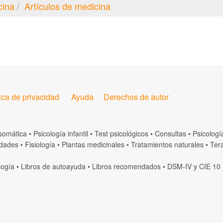
cina
Artículos de medicina
tica de privacidad
Ayuda
Derechos de autor
somática
•
Psicología infantil
•
Test psicológicos
•
Consultas
•
Psicologí
dades
•
Fisiología
•
Plantas medicinales
•
Tratamientos naturales
•
Tera
logía
•
Libros de autoayuda
•
Libros recomendados
•
DSM-IV
y
CIE 10