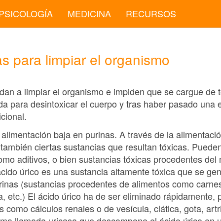
PSICOLOGÍA
MEDICINA
RECURSOS
as para limpiar el organismo
udan a limpiar el organismo e impiden que se cargue de 
iada para desintoxicar el cuerpo y tras haber pasado un
icional.
 alimentación baja en purinas. A través de la alimentació
 también ciertas sustancias que resultan tóxicas. Puede
omo aditivos, o bien sustancias tóxicas procedentes del
 ácido úrico es una sustancia altamente tóxica que se 
rinas (sustancias procedentes de alimentos como carne
la, etc.) El ácido úrico ha de ser eliminado rápidamente,
 como cálculos renales o de vesícula, ciática, gota, artri
zima llamada uricasa que descompone el ácido úrico en