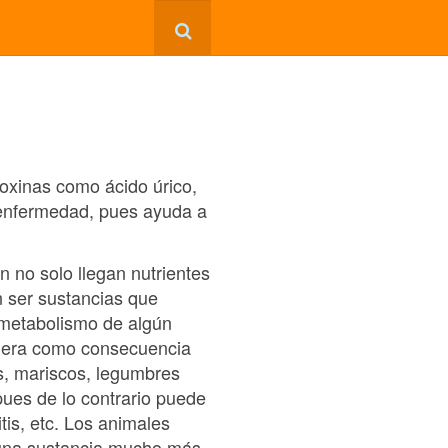
toxinas como ácido úrico,
a enfermedad, pues ayuda a
n no solo llegan nutrientes
n ser sustancias que
 metabolismo de algún
genera como consecuencia
s, mariscos, legumbres
 pues de lo contrario puede
tis, etc. Los animales
 una sustancia mucho más