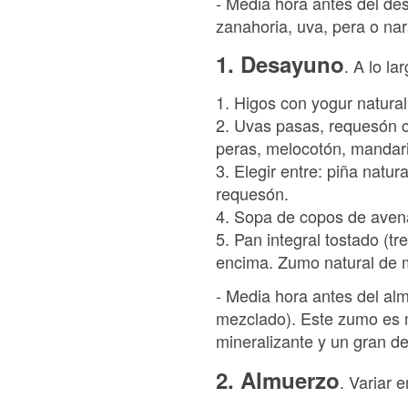
- Media hora antes del de
zanahoria, uva, pera o na
1. Desayuno
. A lo l
1. Higos con yogur natural
2. Uvas pasas, requesón c
peras, melocotón, mandar
3. Elegir entre: piña nat
requesón.
4. Sopa de copos de aven
5. Pan integral tostado (t
encima. Zumo natural de 
- Media hora antes del al
mezclado). Este zumo es mu
mineralizante y un gran de
2. Almuerzo
. Variar 