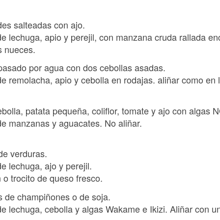
rdes salteadas con ajo.
e lechuga, apio y perejil, con manzana cruda rallada e
s nueces.
 pasado por agua con dos cebollas asadas.
e remolacha, apio y cebolla en rodajas. aliñar como en 
ebolla, patata pequeña, coliflor, tomate y ajo con algas 
de manzanas y aguacates. No aliñar.
de verduras.
 lechuga, ajo y perejil.
 o trocito de queso fresco.
as de champiñones o de soja.
 lechuga, cebolla y algas Wakame e Ikizi. Aliñar con un 