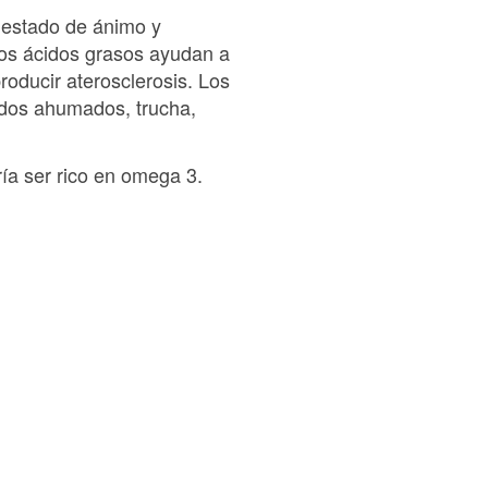
l estado de ánimo y
tos ácidos grasos ayudan a
oducir aterosclerosis. Los
ados ahumados, trucha,
ía ser rico en omega 3.