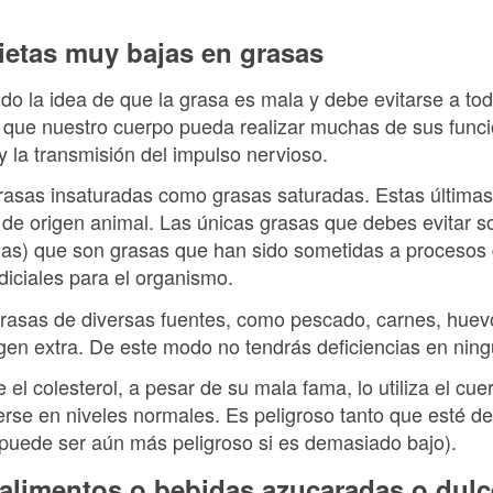
ietas muy bajas en grasas
o la idea de que la grasa es mala y debe evitarse a tod
que nuestro cuerpo pueda realizar muchas de sus funci
y la transmisión del impulso nervioso.
grasas insaturadas como grasas saturadas. Estas últimas
de origen animal. Las únicas grasas que debes evitar s
das) que son grasas que han sido sometidas a procesos
iciales para el organismo.
asas de diversas fuentes, como pescado, carnes, huevo
rgen extra. De este modo no tendrás deficiencias en ning
el colesterol, a pesar de su mala fama, lo utiliza el cue
rse en niveles normales. Es peligroso tanto que esté 
 puede ser aún más peligroso si es demasiado bajo).
s alimentos o bebidas azucaradas o dul