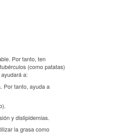
le. Por tanto, ten
 tubérculos (como patatas)
e ayudará a:
a. Por tanto, ayuda a
o).
ión y dislipidemias.
tilizar la grasa como
.