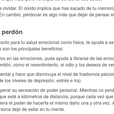
 olvidar. El olvido implica que has sacado de tu memori
 En cambio, perdonar es algo más que dejar de pensar en
l perdón
tanto para tu salud emocional como física, te ayuda a sen
 son los principales beneficios:
ivo en las emociones, pues ayuda a librarse de las emo
erdón, como el resentimiento, el odio y los deseos de v
 mental y hace que disminuya el nivel de trastornos psico
 los niveles de depresión, estrés e ira).
uperar su sensación de poder personal. Mientras no perd
que esté a kilómetros de distancia, porque cada vez que
era el poder de hacerte el mismo daño una y otra vez. A
rsona deje de estar en tu mente.