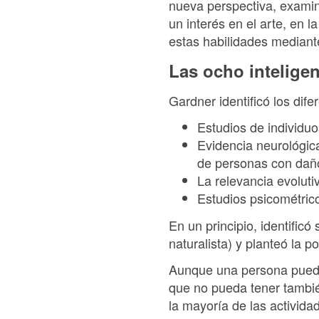
nueva perspectiva, examin
un interés en el arte, en 
estas habilidades mediante
Las ocho intelige
Gardner identificó los dife
Estudios de individu
Evidencia neurológic
de personas con daño
La relevancia evoluti
Estudios psicométric
En un principio, identificó
naturalista) y planteó la p
Aunque una persona puede 
que no pueda tener también
la mayoría de las activida