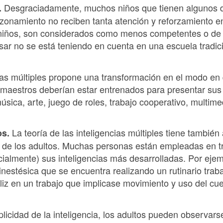
Desgraciadamente, muchos niños que tienen algunos de
.
azonamiento no reciben tanta atención y reforzamiento e
iños, son considerados como menos competentes o de 
ar no se está teniendo en cuenta en una escuela tradici
cias múltiples propone una transformación en el modo en
 maestros deberían estar entrenados para presentar su
úsica, arte, juego de roles, trabajo cooperativo, multim
La teoría de las inteligencias múltiples tiene también
os.
lo de los adultos. Muchas personas están empleadas en t
parcialmente) sus inteligencias más desarrolladas. Por ej
-kinestésica que se encuentra realizando un rutinario trab
eliz en un trabajo que implicase movimiento y uso del cue
iplicidad de la inteligencia, los adultos pueden observa