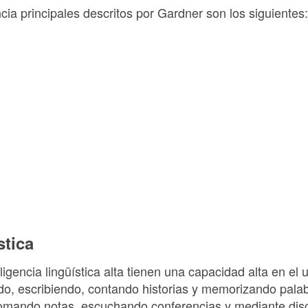
ncia principales descritos por Gardner son los siguientes:
stica
igencia lingüística alta tienen una capacidad alta en el u
do, escribiendo, contando historias y memorizando pala
tomando notas, escuchando conferencias y mediante dis