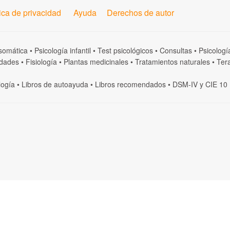
tica de privacidad
Ayuda
Derechos de autor
somática
•
Psicología infantil
•
Test psicológicos
•
Consultas
•
Psicologí
dades
•
Fisiología
•
Plantas medicinales
•
Tratamientos naturales
•
Tera
logía
•
Libros de autoayuda
•
Libros recomendados
•
DSM-IV
y
CIE 10