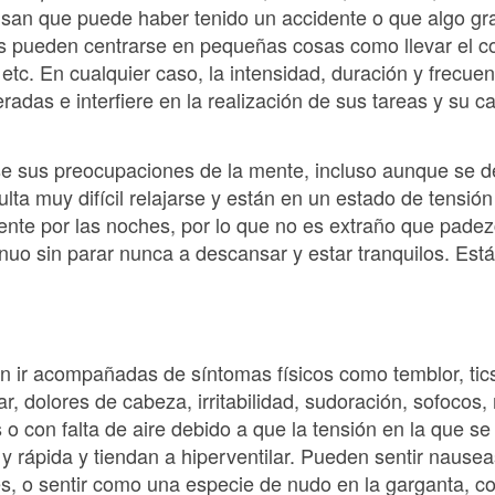
ensan que puede haber tenido un accidente o que algo gr
 pueden centrarse en pequeñas cosas como llevar el coche
 etc. En cualquier caso, la intensidad, duración y frecue
adas e interfiere en la realización de sus tareas y su c
e sus preocupaciones de la mente, incluso aunque se 
lta muy difícil relajarse y están en un estado de tensión
nte por las noches, por lo que no es extraño que pade
uo sin parar nunca a descansar y estar tranquilos. Están 
 ir acompañadas de síntomas físicos como temblor, tic
r, dolores de cabeza, irritabilidad, sudoración, sofocos
o con falta de aire debido a que la tensión en la que s
 y rápida y tiendan a hiperventilar. Pueden sentir nausea
es, o sentir como una especie de nudo en la garganta, con