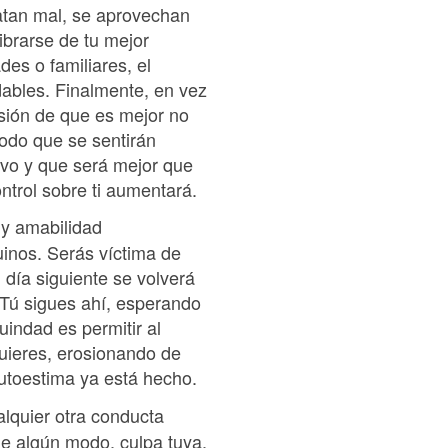
atan mal, se aprovechan
ibrarse de tu mejor
des o familiares, el
ables. Finalmente, en vez
lusión de que es mejor no
modo que se sentirán
evo y que será mejor que
ntrol sobre ti aumentará.
 y amabilidad
inos. Serás víctima de
 día siguiente se volverá
Tú sigues ahí, esperando
uindad es permitir al
uieres, erosionando de
utoestima ya está hecho.
alquier otra conducta
 de algún modo, culpa tuya.