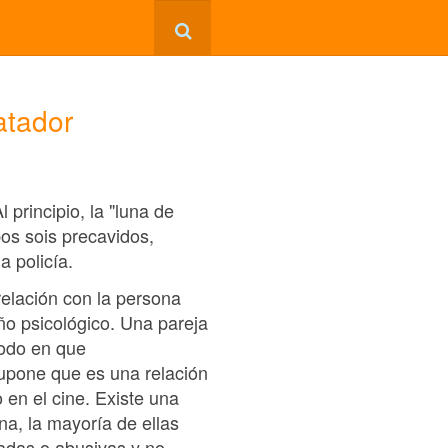
atador
principio, la "luna de
bos sois precavidos,
a policía.
elación con la persona
ño psicológico. Una pareja
modo en que
supone que es una relación
 en el cine. Existe una
a, la mayoría de ellas
nadas o abusivas y no