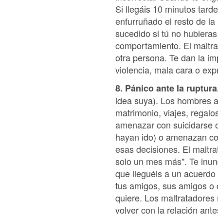
Si llegáis 10 minutos tard
enfurruñado el resto de la
sucedido si tú no hubiera
comportamiento. El maltra
otra persona. Te dan la imp
violencia, mala cara o exp
8. Pánico ante la ruptura
idea suya). Los hombres a
matrimonio, viajes, rega
amenazar con suicidarse o
hayan ido) o amenazan con
esas decisiones. El maltr
solo un mes más". Te inun
que lleguéis a un acuerdo 
tus amigos, sus amigos o c
quiere. Los maltratadores
volver con la relación ant