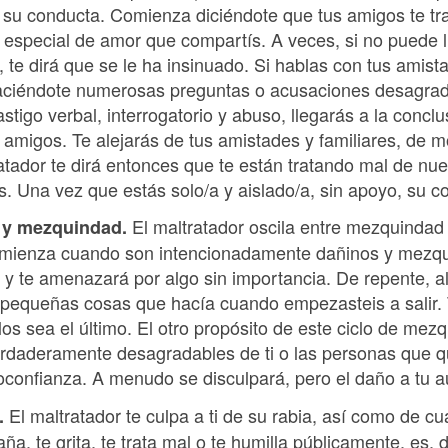
 su conducta. Comienza diciéndote que tus amigos te tr
po especial de amor que compartís. A veces, si no puede l
te dirá que se le ha insinuado. Si hablas con tus amista
haciéndote numerosas preguntas o acusaciones desagrad
astigo verbal, interrogatorio y abuso, llegarás a la conc
o amigos. Te alejarás de tus amistades y familiares, de 
atador te dirá entonces que te están tratando mal de nu
s. Una vez que estás solo/a y aislado/a, sin apoyo, su co
El maltratador oscila entre mezquindad
d y mezquindad.
comienza cuando son intencionadamente dañinos y mezqu
 y te amenazará por algo sin importancia. De repente, al
pequeñas cosas que hacía cuando empezasteis a salir. 
os sea el último. El otro propósito de este ciclo de mezq
erdaderamente desagradables de ti o las personas que q
oconfianza. A menudo se disculpará, pero el daño a tu a
El maltratador te culpa a ti de su rabia, así como de cu
.
ña, te grita, te trata mal o te humilla públicamente, es,