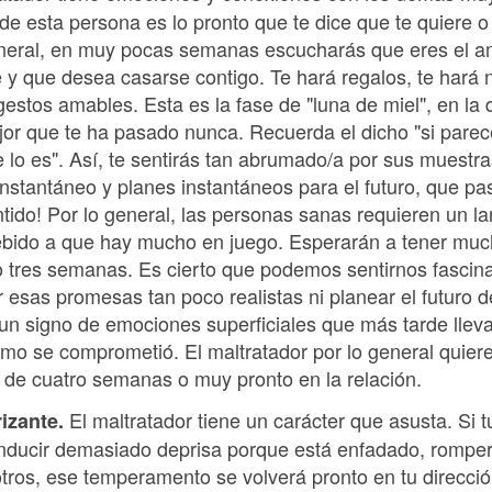
de esta persona es lo pronto que te dice que te quiere 
neral, en muy pocas semanas escucharás que eres el am
e y que desea casarse contigo. Te hará regalos, te har
estos amables. Esta es la fase de "luna de miel", en la q
jor que te ha pasado nunca. Recuerda el dicho "si par
lo es". Así, te sentirás tan abrumado/a por sus muestra
stantáneo y planes instantáneos para el futuro, que pas
entido! Por lo general, las personas sanas requieren un l
debido a que hay mucho en juego. Esperarán a tener muc
 tres semanas. Es cierto que podemos sentirnos fascin
 esas promesas tan poco realistas ni planear el futuro d
n signo de emociones superficiales que más tarde lleva
omo se comprometió. El maltratador por lo general quiere 
de cuatro semanas o muy pronto en la relación.
El maltratador tiene un carácter que asusta. Si t
izante.
ducir demasiado deprisa porque está enfadado, romper 
ros, ese temperamento se volverá pronto en tu dirección.