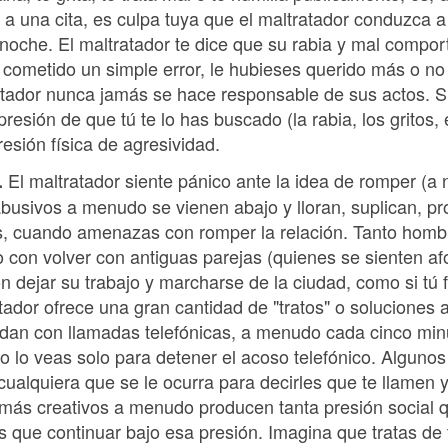
e a una cita, es culpa tuya que el maltratador conduzca a
 noche. El maltratador te dice que su rabia y mal compo
s cometido un simple error, le hubieses querido más o n
tador nunca jamás se hace responsable de sus actos. S
resión de que tú te lo has buscado (la rabia, los gritos,
resión física de agresividad.
El maltratador siente pánico ante la idea de romper (a 
.
busivos a menudo se vienen abajo y lloran, suplican, p
los, cuando amenazas con romper la relación. Tanto ho
 con volver con antiguas parejas (quienes se sienten a
 dejar su trabajo y marcharse de la ciudad, como si tú
atador ofrece una gran cantidad de "tratos" o solucione
dan con llamadas telefónicas, a menudo cada cinco min
o lo veas solo para detener el acoso telefónico. Algunos 
ualquiera que se le ocurra para decirles que te llamen 
 más creativos a menudo producen tanta presión social q
es que continuar bajo esa presión. Imagina que tratas de 