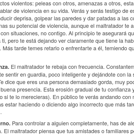
actos violentos: peleas con otros, amenazas a otros, estal
hablar de violencia en su vida. Verás y serás testigo de 
onducir deprisa, golpear las paredes y dar patadas a las 
mas su potencial de violencia, aunque el maltratador te
con situaciones, no contigo. Al principio te asegurará qu
a ti, pero te está dejando ver claramente que tiene la ha
. Más tarde temes retarlo o enfrentarte a él, temiendo 
El maltratador te rebaja con frecuencia. Constante
nza.
e sentir en guardia, poco inteligente y dejándote con l
Te dice que eres una persona demasiado gorda, muy poc
 buena presencia. Esta erosión gradual de tu confianza 
o si te lo merecieras). En público te verás andando co
 estar haciendo o diciendo algo incorrecto que más tard
.
Para controlar a alguien completamente, has de ale
erno.
. El maltratador piensa que tus amistades o familiares po