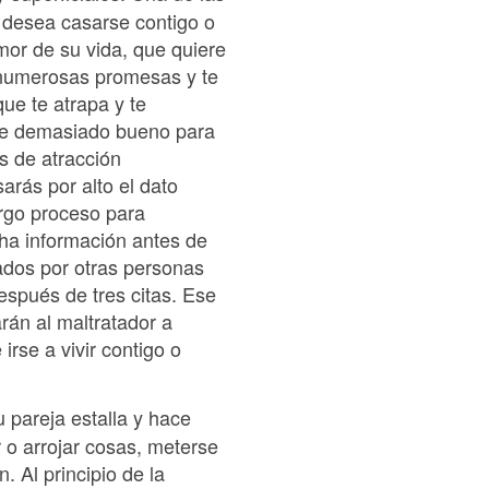
o desea casarse contigo o
or de su vida, que quiere
á numerosas promesas y te
ue te atrapa y te
ece demasiado bueno para
s de atracción
arás por alto el dato
argo proceso para
ha información antes de
ados por otras personas
espués de tres citas. Ese
rán al maltratador a
irse a vivir contigo o
u pareja estalla y hace
o arrojar cosas, meterse
 Al principio de la