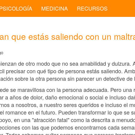
PSICOLOGÍA
MEDICINA
RECURSOS
an que estás saliendo con un maltr
go
enzan de otro modo que no sea amabilidad y dulzura. Al 
ifícil precisar con qué tipo de persona estás saliendo. Am
ación sobre la otra persona sin parecer un detective de l
ede se maravillosa con la persona adecuada. Pero una r
r a años de dolor, daño emocional o social e incluso da
nos a nosotros, a nuestro seres queridos e incluso el 
 el romance en el futuro. Pueden transformar lo que se 
oyo, en una "atracción fatal" como la descrita a menudo
lecciones con las que podemos encontrarnos cada seman
vitar. Todos sabemos evitar personas que parecen trastor