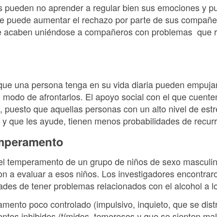
as pueden no aprender a regular bien sus emociones y 
que puede aumentar el rechazo por parte de sus compañe
ue acaben uniéndose a compañeros con problemas que r
 que una persona tenga en su vida diaria pueden empuja
n modo de afrontarlos. El apoyo social con el que cuente
, puesto que aquellas personas con un alto nivel de est
y que les ayude, tienen menos probabilidades de recurrir
emperamento
el temperamento de un grupo de niños de sexo masculin
on a evaluar a esos niños. Los investigadores encontrar
ades de tener problemas relacionados con el alcohol a l
ento poco controlado (impulsivo, inquieto, que se distr
tos inhibidos (tímidos, temerosos y que se sienten mal 