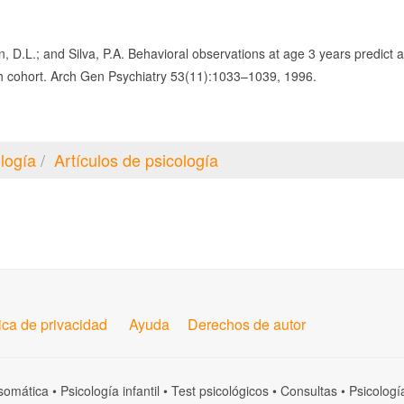
n, D.L.; and Silva, P.A. Behavioral observations at age 3 years predict a
th cohort. Arch Gen Psychiatry 53(11):1033–1039, 1996.
logía
Artículos de psicología
tica de privacidad
Ayuda
Derechos de autor
somática
•
Psicología infantil
•
Test psicológicos
•
Consultas
•
Psicologí