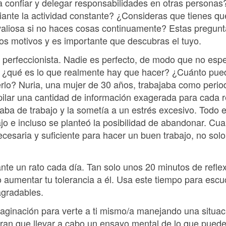
 confiar y delegar responsabilidades en otras personas?
nte la actividad constante? ¿Consideras que tienes qu
aliosa si no haces cosas continuamente? Estas pregunt
os motivos y es importante que descubras el tuyo.
perfeccionista. Nadie es perfecto, de modo que no esper
 ¿qué es lo que realmente hay que hacer? ¿Cuánto pued
rlo? Nuria, una mujer de 30 años, trabajaba como perio
opilar una cantidad de información exagerada para cada 
gaba de trabajo y la sometía a un estrés excesivo. Todo e
o e incluso se planteó la posibilidad de abandonar. Cuan
cesaria y suficiente para hacer un buen trabajo, no sol
ante un rato cada día. Tan solo unos 20 minutos de refle
o aumentar tu tolerancia a él. Usa este tiempo para escu
agradables.
maginación para verte a ti mismo/a manejando una situac
n que llevar a cabo un ensayo mental de lo que pueden