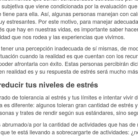
a subjetiva que viene condicionada por la evaluación qu
ue tiene para ella. Así, algunas personas manejan con ca
uy estresantes. Por este motivo, para manejar adecuada
rés que hay en nuestras vidas, es importante saber hacer
alidad que nos rodea y las experiencias que vivimos.
tener una percepción inadecuada de sí mismas, de mod
ituación cuando la realidad es que cuentan con los recu
poder afrontarla con éxito. Estas personas percibirán 
en realidad es y su respuesta de estrés será mucho más
educir tus niveles de estrés
ado de tolerancia al estrés y tus límites e intentar vivir 
 es diferente: algunos toleran gran cantidad de estrés 
sonas y trates de rendir según sus estándares, sino segú
tes abrumado/a por la cantidad de actividades que has de 
o que te está llevando a sobrecargarte de actividades: ¿