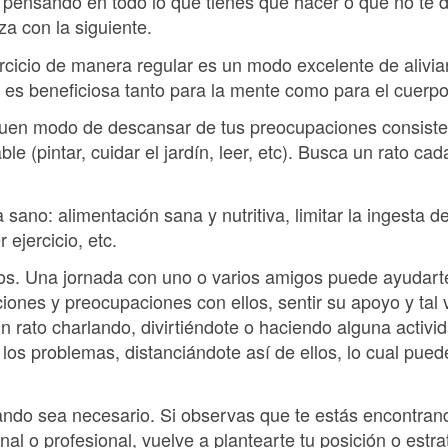
pensando en todo lo que tienes que hacer o que no te 
a con la siguiente.
ercicio de manera regular es un modo excelente de alivia
a es beneficiosa tanto para la mente como para el cuerpo
 buen modo de descansar de tus preocupaciones consiste 
ble (pintar, cuidar el jardín, leer, etc). Busca un rato cad
 sano: alimentación sana y nutritiva, limitar la ingesta d
 ejercicio, etc.
os. Una jornada con uno o varios amigos puede ayudart
ones y preocupaciones con ellos, sentir su apoyo y tal 
n rato charlando, divirtiéndote o haciendo alguna activ
 los problemas, distanciándote así de ellos, lo cual pue
ando sea necesario. Si observas que te estás encontran
nal o profesional, vuelve a plantearte tu posición o estra