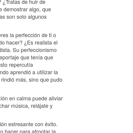
 ¿Tratas de huir de
e demostrar algo, que
as son solo algunos
es la perfección de ti o
o hacer? ¿Es realista el
dista. Su perfeccionismo
reportaje que tenía que
sto repercutía
do aprendió a utilizar la
o rindió más, sino que pudo
xión en calma puede aliviar
char música, relájate y
ión estresante con éxito.
 hacer para afrontar la