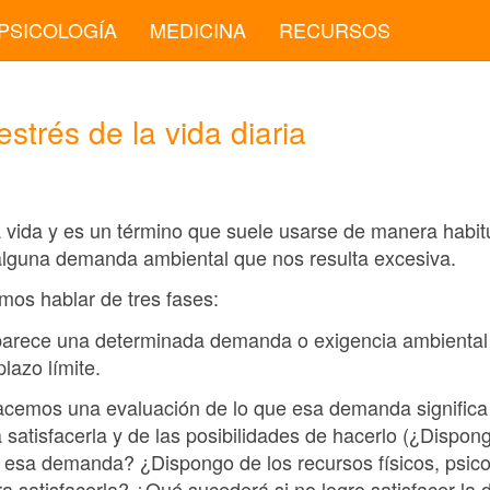
PSICOLOGÍA
MEDICINA
RECURSOS
strés de la vida diaria
la vida y es un término que suele usarse de manera habi
lguna demanda ambiental que nos resulta excesiva.
emos hablar de tres fases:
arece una determinada demanda o exigencia ambiental 
lazo límite.
acemos una evaluación de lo que esa demanda significa
satisfacerla y de las posibilidades de hacerlo (¿Dispon
r esa demanda? ¿Dispongo de los recursos físicos, psico
ra satisfacerla? ¿Qué sucederá si no logro satisfacer la